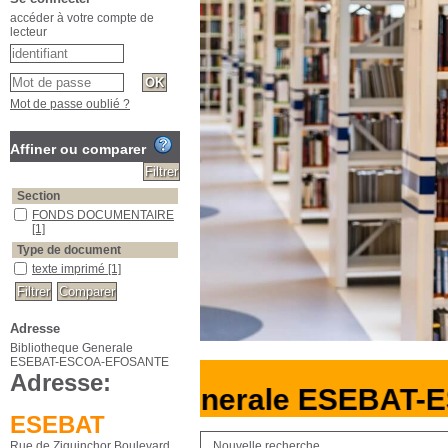
accéder à votre compte de
lecteur
Mot de passe oublié ?
Affiner ou comparer
Section
FONDS DOCUMENTAIRE
[1]
Type de document
texte imprimé
[1]
Adresse
Bibliotheque Generale
ESEBAT-ESCOA-EFOSANTE
Adresse:
liotheque Generale ESEBAT-
ESEBAT
Rue de Ziguinchor Boulevard
Nouvelle recherche