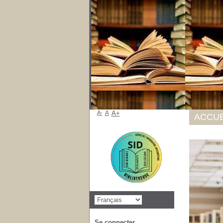
A-
A
A+
ACCUE
Se connecter