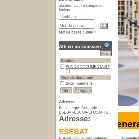
accéder à votre compte de
lecteur
Mot de passe oublié ?
Affiner ou comparer
Section
FONDS DOCUMENTAIRE
[1]
Type de document
texte imprimé
[1]
Adresse
Bibliotheque Generale
ESEBAT-ESCOA-EFOSANTE
Adresse:
Bibliotheque Gener
ESEBAT
Rue de Ziguinchor Boulevard
Nouvelle 