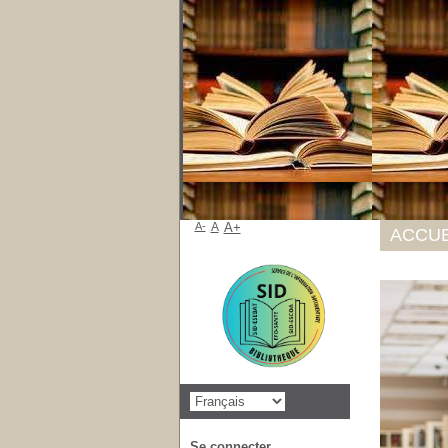
A-
A
A+
ACCUE
Se connecter