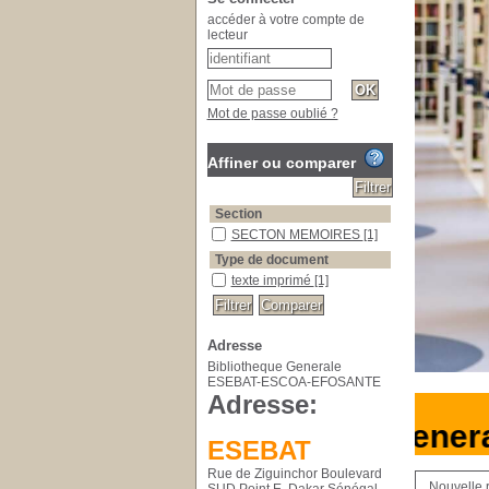
accéder à votre compte de
lecteur
Mot de passe oublié ?
Affiner ou comparer
Section
SECTON MEMOIRES
[1]
Type de document
texte imprimé
[1]
Adresse
Bibliotheque Generale
ESEBAT-ESCOA-EFOSANTE
Adresse:
Bibliotheque Gene
ESEBAT
Rue de Ziguinchor Boulevard
Nouvelle 
SUD Point E, Dakar Sénégal