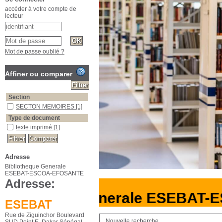
accéder à votre compte de
lecteur
Mot de passe oublié ?
Affiner ou comparer
Section
SECTON MEMOIRES
[1]
Type de document
texte imprimé
[1]
Adresse
Bibliotheque Generale
ESEBAT-ESCOA-EFOSANTE
Adresse:
liotheque Generale ESEBAT-
ESEBAT
Rue de Ziguinchor Boulevard
Nouvelle recherche
SUD Point E, Dakar Sénégal