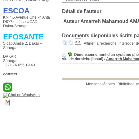
ESCOA
Détail de l'auteur
KM 4.5 Avenue Cheikh Anta
Auteur Amarreh Mahamoud A
DIOP, en face UCAD
Dakar/Senegal
EFOSANTE
Documents disponibles écrits par
Sicap Amitié 2, Dakar –
Affiner la recherche
Interroger 
Sénégal
Dimensionnement d'un système photov
DAKAR
site de doraleh(djibouti)
/
Amarreh Mahamo
Sénégal
+221 76 655 19 43
contact
Mentions légales
Bibliotheq