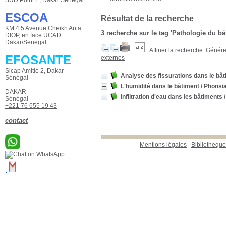
ESCOA
Résultat de la recherche
KM 4.5 Avenue Cheikh Anta
3
recherche sur le tag
'Pathologie du bâ
DIOP, en face UCAD
Dakar/Senegal
Affiner la recherche
Générer
EFOSANTE
externes
Sicap Amitié 2, Dakar –
Analyse des fissurations dans le bâ
Sénégal
L'humidité dans le bâtiment
/
Phonsi
DAKAR
Infiltration d'eau dans les bâtiments
Sénégal
+221 76 655 19 43
contact
Mentions légales
Bibliotheq