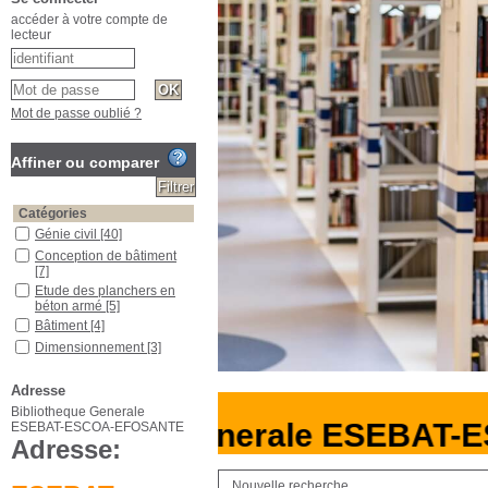
accéder à votre compte de
lecteur
Mot de passe oublié ?
Affiner ou comparer
Catégories
Génie civil
[40]
Conception de bâtiment
[7]
Etude des planchers en
béton armé
[5]
Bâtiment
[4]
Dimensionnement
[3]
Dessin industriel
[1]
Adresse
Section
Bibliotheque Generale
FONDS DOCUMENTAIRE
liotheque Generale ESEBAT-
ESEBAT-ESCOA-EFOSANTE
[6]
Adresse:
SECTON MEMOIRES
[65]
Type de document
Nouvelle recherche