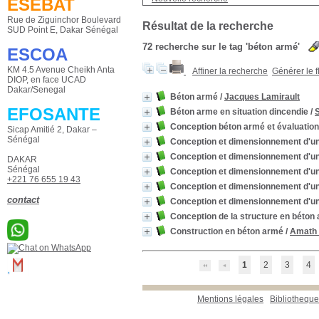
ESEBAT
texte imprimé
[72]
Rue de Ziguinchor Boulevard
Résultat de la recherche
SUD Point E, Dakar Sénégal
72
recherche sur le tag
'béton armé'
ESCOA
KM 4.5 Avenue Cheikh Anta
Affiner la recherche
Générer le f
DIOP, en face UCAD
Dakar/Senegal
Béton armé
/
Jacques Lamirault
EFOSANTE
Béton arme en situation dincendie
/
Conception béton armé et évaluation 
Sicap Amitié 2, Dakar –
Sénégal
Conception et dimensionnement d'un
Conception et dimensionnement d'un
DAKAR
Sénégal
Conception et dimensionnement d'un
+221 76 655 19 43
Conception et dimensionnement d'un
contact
Conception et dimensionnement d'un
Conception de la structure en béton
Construction en béton armé
/
Amath 
1
2
3
4
Mentions légales
Bibliotheq