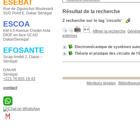
ESEBAT
Rue de Ziguinchor Boulevard
Résultat de la recherche
SUD Point E, Dakar Sénégal
2
recherche sur le tag
'circuits'
ESCOA
KM 4.5 Avenue Cheikh Anta
Affiner la recherche
Générer
DIOP, en face UCAD
externes
Dakar/Senegal
Electromécanique de systèmes aut
EFOSANTE
Théorie et pratique des circuits de l
Sicap Amitié 2, Dakar –
Sénégal
DAKAR
Sénégal
+221 76 655 19 43
Mentions légales
Bibliotheq
contact