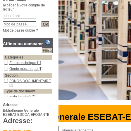
accéder à votre compte de
lecteur
Mot de passe oublié ?
Affiner ou comparer
Catégories
Electrotechnique
[1]
Génie mécanique
[1]
Section
FONDS DOCUMENTAIRE
[2]
Type de document
texte imprimé
[2]
Adresse
Bibliotheque Generale
bliotheque Generale ESEBAT-
ESEBAT-ESCOA-EFOSANTE
Adresse:
Nouvelle recherche