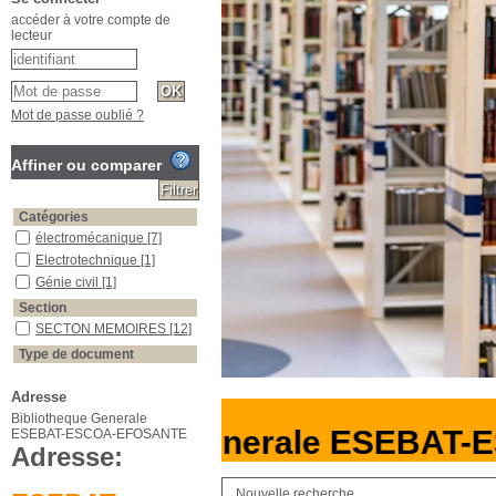
accéder à votre compte de
lecteur
Mot de passe oublié ?
Affiner ou comparer
Catégories
électromécanique
[7]
Electrotechnique
[1]
Génie civil
[1]
Section
SECTON MEMOIRES
[12]
Type de document
texte imprimé
[12]
Adresse
Bibliotheque Generale
liotheque Generale ESEBAT-
ESEBAT-ESCOA-EFOSANTE
Adresse:
Nouvelle recherche