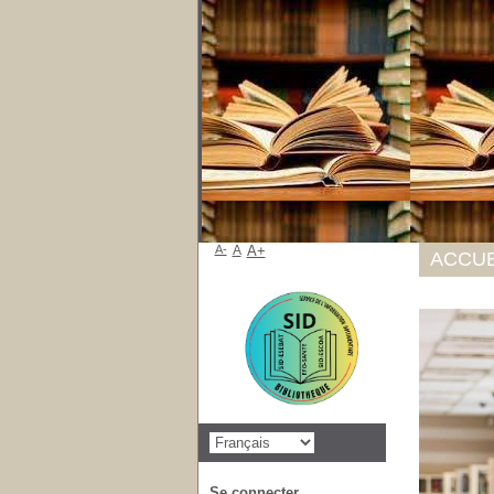
A-
A
A+
ACCUE
Se connecter