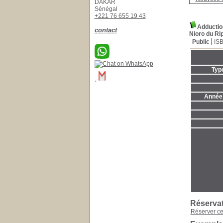
DAKAR
Sénégal
+221 76 655 19 43
Adductio
contact
Nioro du Ri
Public
IS
Typ
Année 
Réserva
Réserver c