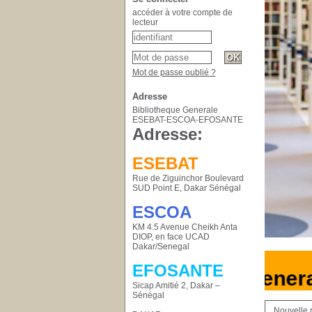
accéder à votre compte de
lecteur
Mot de passe oublié ?
Adresse
Bibliotheque Generale
ESEBAT-ESCOA-EFOSANTE
Adresse:
ESEBAT
Rue de Ziguinchor Boulevard
SUD Point E, Dakar Sénégal
ESCOA
KM 4.5 Avenue Cheikh Anta
DIOP, en face UCAD
Dakar/Senegal
EFOSANTE
Bibliotheque Genera
Sicap Amitié 2, Dakar –
Sénégal
Nouvelle 