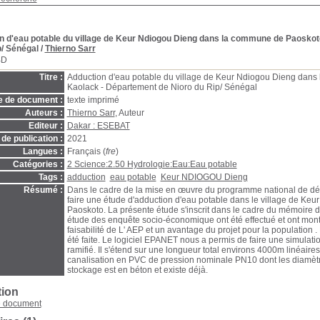
n d'eau potable du village de Keur Ndiogou Dieng dans la commune de Paosko
p/ Sénégal
/
Thierno Sarr
BD
Titre :
Adduction d'eau potable du village de Keur Ndiogou Dieng dan
Kaolack - Département de Nioro du Rip/ Sénégal
e de document :
texte imprimé
Auteurs :
Thierno Sarr
, Auteur
Editeur :
Dakar : ESEBAT
de publication :
2021
Langues :
Français (
fre
)
Catégories :
2 Science:2.50 Hydrologie:Eau:Eau potable
Tags :
adduction
eau potable
Keur NDIOGOU Dieng
Résumé :
Dans le cadre de la mise en œuvre du programme national de dév
faire une étude d'adduction d'eau potable dans le village de K
Paoskoto. La présente étude s'inscrit dans le cadre du mémoire d
étude des enquête socio-économique ont été effectué et ont mont
faisabilité de L' AEP et un avantage du projet pour la population .
été faite. Le logiciel EPANET nous a permis de faire une simulat
ramifié. Il s'étend sur une longueur total environs 4000m linéaires
canalisation en PVC de pression nominale PN10 dont les diamètr
stockage est en béton et existe déjà.
tion
e document