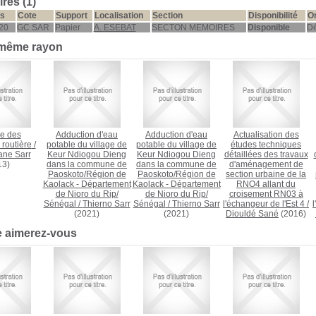
res (1)
s
Cote
Support
Localisation
Section
Disponibilité
Or
20
GC SAR
Papier
A. ESEBAT
SECTON MEMOIRES
Disponible
Dé
 même rayon
e des
Adduction d'eau
Adduction d'eau
Actualisation des
 routière
/
potable du village de
potable du village de
études techniques
ne Sarr
Keur Ndiogou Dieng
Keur Ndiogou Dieng
détaillées des travaux
13)
dans la commune de
dans la commune de
d'aménagement de
Paoskoto/Région de
Paoskoto/Région de
section urbaine de la
Kaolack - Département
Kaolack - Département
RNO4 allant du
de Nioro du Rip/
de Nioro du Rip/
croisement RN03 à
Sénégal
/
Thierno Sarr
Sénégal
/
Thierno Sarr
l'échangeur de l'Est 4
/
(2021)
(2021)
Diouldé Sané
(2016)
e aimerez-vous