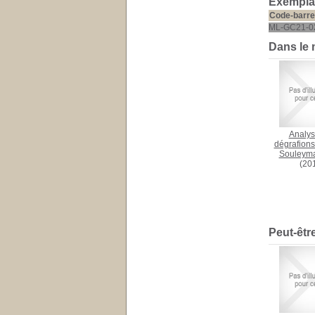
Exemplai
Code-barre
ML-GC21-0
Dans le
Analys
dégrafions
Souleyma
(20
Peut-êtr