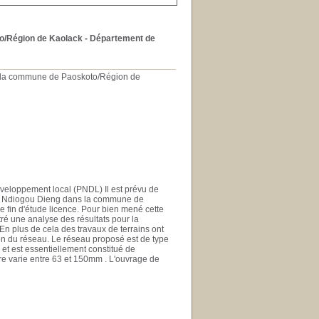
to/Région de Kaolack - Département de
s la commune de Paoskoto/Région de
eloppement local (PNDL) Il est prévu de
eur Ndiogou Dieng dans la commune de
e fin d'étude licence. Pour bien mené cette
ré une analyse des résultats pour la
 En plus de cela des travaux de terrains ont
ion du réseau. Le réseau proposé est de type
 et est essentiellement constitué de
e varie entre 63 et 150mm . L'ouvrage de