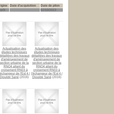
igine
Date d'acquisition
Date de pilon
pôt
02/10/2023
Actualisation des
Actualisation des
études techniques
études techniques
détaillées des travaux
détaillées des travaux
d'aménagement de
d'aménagement de
section urbaine de la
section urbaine de la
RNO4 allant du
RNO4 allant du
croisement RN03 à
croisement RN03 à
l'échangeur de l'Est 4
/
l'échangeur de l'Est 4
/
Diouldé Sané
(2016)
Diouldé Sané
(2016)