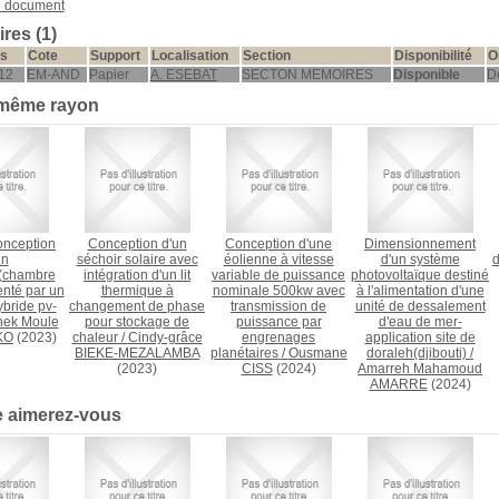
e document
res (1)
s
Cote
Support
Localisation
Section
Disponibilité
O
12
EM-AND
Papier
A. ESEBAT
SECTON MEMOIRES
Disponible
D
 même rayon
onception
Conception d'un
Conception d'une
Dimensionnement
un
séchoir solaire avec
éolienne à vitesse
d'un système
(chambre
intégration d'un lit
variable de puissance
photovoltaïque destiné
enté par un
thermique à
nominale 500kw avec
à l'alimentation d'une
bride pv-
changement de phase
transmission de
unité de dessalement
hek Moule
pour stockage de
puissance par
d'eau de mer-
KO
(2023)
chaleur
/
Cindy-grâce
engrenages
application site de
BIEKE-MEZALAMBA
planétaires
/
Ousmane
doraleh(djibouti)
/
(2023)
CISS
(2024)
Amarreh Mahamoud
AMARRE
(2024)
e aimerez-vous