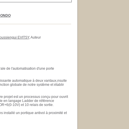
E ONDO
Boussiengui EVITSY
, Auteur
ale de l'automatisation d'une porte
lissante automatique à deux vantaux,nsuite
nction globale de notre système et établir
e projet est un processus conçu pour ouvrit
le en langage Ladder de référence
6(0-10V) et 10 relais de sortie.
 installé un portique antivol à proximité et