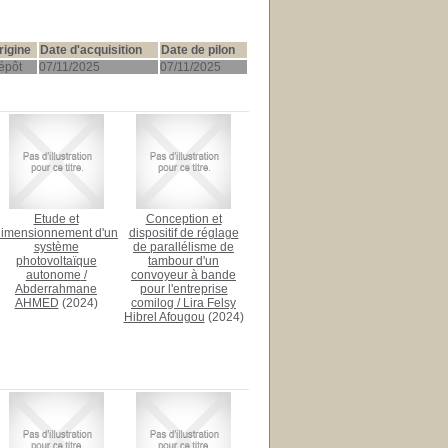
rigine
Date d'acquisition
Date de pilon
épôt
07/11/2025
07/11/2025
Etude et
Conception et
dimensionnement d'un
dispositif de réglage
système
de parallélisme de
photovoltaïque
tambour d'un
autonome
/
convoyeur à bande
Abderrahmane
pour l'entreprise
AHMED
(2024)
comilog
/
Lira Felsy
Hibrel Afougou
(2024)