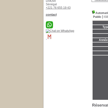
DAKAR
Sénégal
+221 76 655 19 43
Automati
contact
Public
IS
Typ
Année 
Réserva