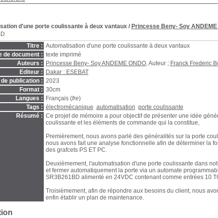
sation d'une porte coulissante à deux vantaux
/
Princesse Beny- Soy ANDEM
BD
Titre :
Automatisation d'une porte coulissante à deux vantaux
e de document :
texte imprimé
Auteurs :
Princesse Beny- Soy ANDEME ONDO
, Auteur ;
Franck Frederic 
Editeur :
Dakar : ESEBAT
de publication :
2023
Format :
30cm
Langues :
Français (
fre
)
Tags :
électromécanique
automatisation
porte coulissante
Résumé :
Ce projet de mémoire a pour objectif de présenter une idée génér
coulissante et les éléments de commande qui la constitue,
Premièrement, nous avons parlé des généralités sur la porte cou
nous avons fait une analyse fonctionnelle afin de déterminer la fo
des grafcets PS ET PC.
Deuxièmement, l'automatisation d'une porte coulissante dans notr
et fermer automatiquement la porte via un automate programmab
SR3B261BD alimenté en 24VDC contenant comme entrées 10 TOR+
Troisièmement, afin de répondre aux besoins du client, nous avons
enfin établir un plan de maintenance.
tion