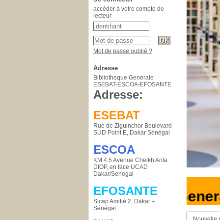
accéder à votre compte de
lecteur
Mot de passe oublié ?
Adresse
Bibliotheque Generale
ESEBAT-ESCOA-EFOSANTE
Adresse:
ESEBAT
Rue de Ziguinchor Boulevard
SUD Point E, Dakar Sénégal
ESCOA
KM 4.5 Avenue Cheikh Anta
DIOP, en face UCAD
Dakar/Senegal
EFOSANTE
Bibliotheque Gener
Sicap Amitié 2, Dakar –
Sénégal
Nouvelle 