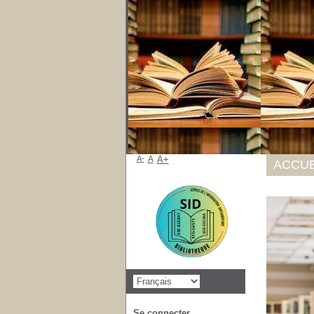
A-
A
A+
ACCUE
Se connecter