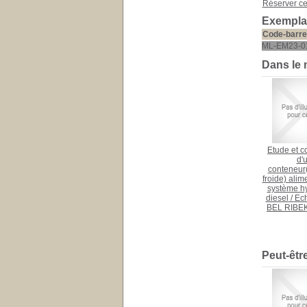
Réserver c
Exemplai
Code-barre
ML-EM23-0
Dans le
Etude et c
d'
conteneur
froide) alim
système hy
diesel
/
Ec
BEL RIBE
Peut-êtr