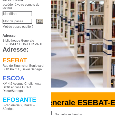
accéder à votre compte de
lecteur
Mot de passe oublié ?
Adresse
Bibliotheque Generale
ESEBAT-ESCOA-EFOSANTE
Adresse:
ESEBAT
Rue de Ziguinchor Boulevard
SUD Point E, Dakar Sénégal
ESCOA
KM 4.5 Avenue Cheikh Anta
DIOP, en face UCAD
Dakar/Senegal
EFOSANTE
liotheque Generale ESEBAT-
Sicap Amitié 2, Dakar –
Sénégal
Nouvelle recherche