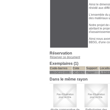
Ainsi le dimens
résisté aux diff
L'ensemble du p
des matériaux ut
Notre projet de
abritant le pro
d'assainisseme
Ainsi nous avon
BBSG, d'une co
Réservation
Réserver ce document
Exemplaires (1)
Code-barres
Cote
Support
Localis
MM-GC22-008
GC-SEN
Papier
A. ESE
Dans le même rayon
étude comparative de
Pathologies des