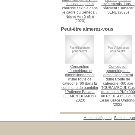
chausse rigide et
revêtements dans le
chausse flexible dans
bâtiment
/
Babacar
le cadre du Sénégal
/
SENE
(2025)
Ndeye Ami SENE
(2023)
Peut-être aimerez-vous
Conception
Conception
géométrique et
géométrique et
dimensionnement
dimensionnement
d'une route de
dune Route de
catégorie r60 dans la
catégorie R60 axe
commune de bambilor
TOUBA MBOUL Cas
/
Patience Bacana
du troncon PK0+000
CLEMENT KAMONY
au PK16+415
/
Loui
(2023)
Cesar Grace Ondong
(2022)
Mentions légales
Bibliotheq