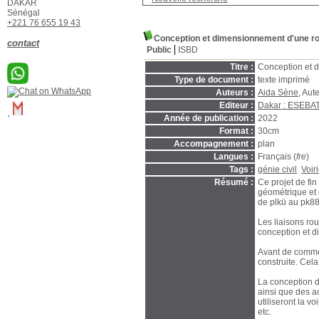
DAKAR
Sénégal
+221 76 655 19 43
Conception et dimensionnement d'une ro
contact
Public
ISBD
Titre :
Conception et d
Type de document :
texte imprimé
Auteurs :
Aida Sène
, Aut
Editeur :
Dakar : ESEBA
Année de publication :
2022
Format :
30cm
Accompagnement :
plan
Langues :
Français (
fre
)
Tags :
génie civil
Voir
Résumé :
Ce projet de fin
géométrique et
de plkü au pk8
Les liaisons ro
conception et d
Avant de commen
construite. Cela
La conception d
ainsi que des ac
utiliseront la v
etc.